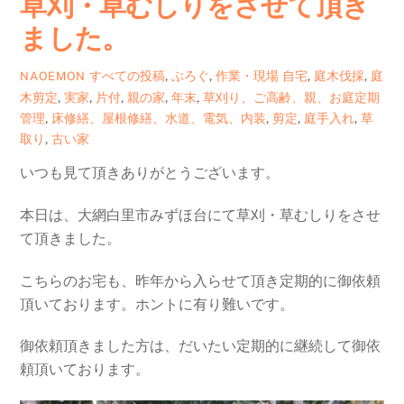
草刈・草むしりをさせて頂き
ました。
すべての投稿
,
ぶろぐ
,
作業・現場
自宅
,
庭木伐採
,
庭
NAOEMON
木剪定
,
実家
,
片付
,
親の家
,
年末
,
草刈り、ご高齢、親、お庭定期
管理
,
床修繕、屋根修繕、水道、電気、内装
,
剪定
,
庭手入れ
,
草
取り
,
古い家
いつも見て頂きありがとうございます。
本日は、大網白里市みずほ台にて草刈・草むしりをさせ
て頂きました。
こちらのお宅も、昨年から入らせて頂き定期的に御依頼
頂いております。ホントに有り難いです。
御依頼頂きました方は、だいたい定期的に継続して御依
頼頂いております。