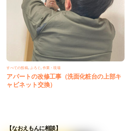
すべての投稿
,
ぶろぐ
,
作業・現場
アパートの改修工事（洗面化粧台の上部キ
ャビネット交換）
【なおえもんに相談】