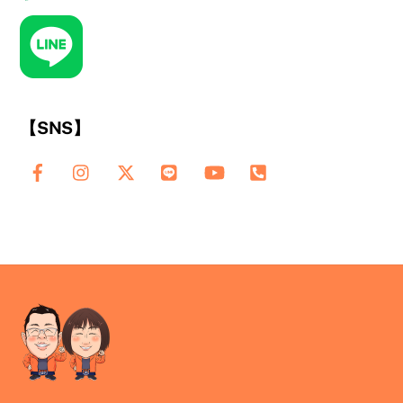
【SNS】