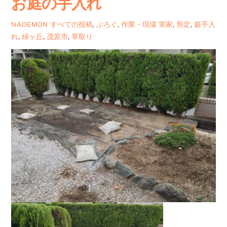
お庭の手入れ
すべての投稿
,
ぶろぐ
,
作業・現場
実家
,
剪定
,
庭手入
NAOEMON
れ
,
緑ヶ丘
,
茂原市
,
草取り