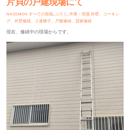
片貝の戸建現場にて
すべての投稿
,
ぶろぐ
,
作業・現場
外壁、コーキン
NAOEMON
グ、外壁修繕、２連梯子、戸建修繕、貸家修繕
現在、修繕中の現場からです。