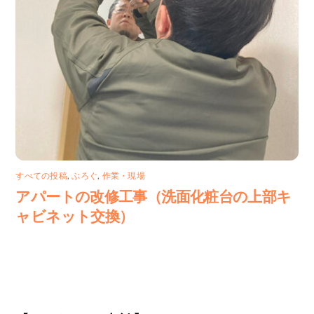
すべての投稿
,
ぶろぐ
,
作業・現場
アパートの改修工事（洗面化粧台の上部キ
ャビネット交換）