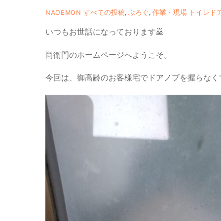
すべての投稿
,
ぶろぐ
,
作業・現場
トイレド
NAOEMON
いつもお世話になっております🙇
尚衛門のホームページへようこそ。
今回は、御高齢のお客様宅でドアノブを握らなく