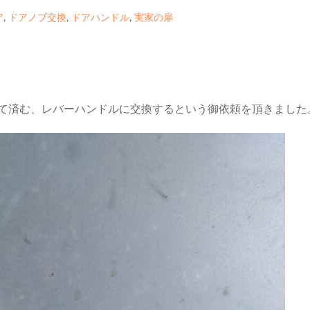
ア
,
ドアノブ交換
,
ドアハンドル
,
実家の扉
て済む、レバーハンドルに交換するという御依頼を頂きました