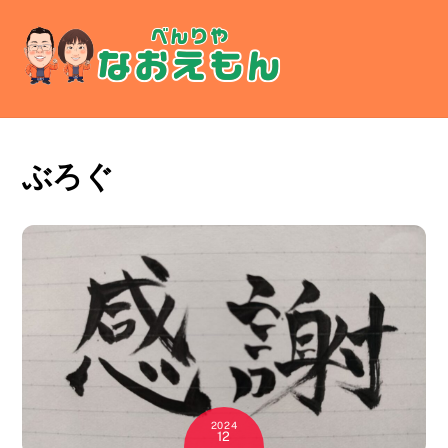
Skip
Men
to
content
ぶろぐ
2024
12