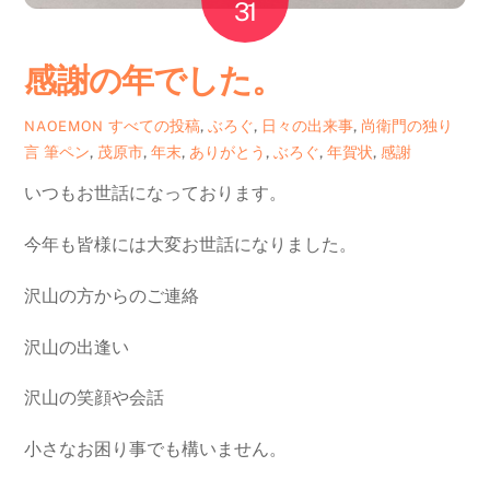
31
感謝の年でした。
すべての投稿
,
ぶろぐ
,
日々の出来事
,
尚衛門の独り
NAOEMON
言
筆ペン
,
茂原市
,
年末
,
ありがとう
,
ぶろぐ
,
年賀状
,
感謝
いつもお世話になっております。
今年も皆様には大変お世話になりました。
沢山の方からのご連絡
沢山の出逢い
沢山の笑顔や会話
小さなお困り事でも構いません。