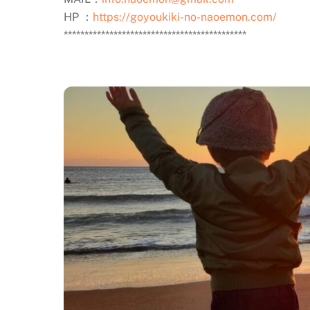
HP ：
https://goyoukiki-no-naoemon.com/
********************************************