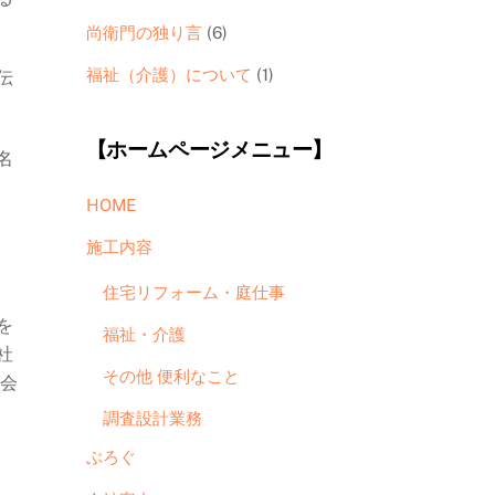
尚衛門の独り言
(6)
福祉（介護）について
(1)
伝
【ホームページメニュー】
名
HOME
施工内容
住宅リフォーム・庭仕事
を
福祉・介護
社
その他 便利なこと
出会
調査設計業務
ぶろぐ