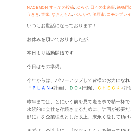
すべての投稿
,
ぶろぐ
,
日々の出来事
,
尚衛門
NAOEMON
うきき
,
実家
,
なおえもん
,
べんりや
,
茂原市
,
コモンプレ
いつもお世話になっております！
お休みを頂いておりましたが、
本日より活動開始です！
今日はその準備。
今年からは、パワーアップして皆様のお力になれ
『
ＰＬＡＮ-
(
計画)、
ＤＯ-(
行動)、
ＣＨＥＣＫ-
(評
昨年までは、とにかく前を見て走る事で精一杯で
永続的に会社を存続させるために、計画が必要だ
顔に』を企業理念とした以上、末永く愛して頂け
まずは、今以上に 『なおえもん』を知って頂け