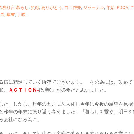
の独り言
暮らし
,
笑顔
,
ありがとう
,
自己啓発
,
ジャーナル
,
年始
,
PDCA
,
イス
,
年末
,
手帳
る様に精進していく所存でございます。 その為には、改めて
価)、
ＡＣＴＩＯＮ-
(改善)』が必要だと思いました。
した。しかし、昨年の五月に法人化し今年は今後の展望を見据
と昨年の年末に振り返り考えました。『暮らしを繋ぐ、明日を
る会社になる為に。
るように、そして沢山のお客様の暮らしを支えられる企業にな