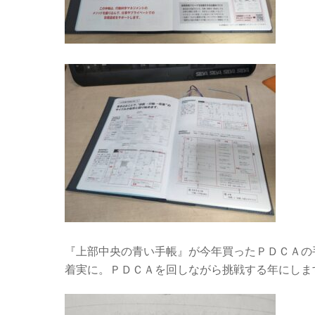
『上部中央の青い手帳』が今年買ったＰＤＣＡの
着実に。ＰＤＣＡを回しながら挑戦する年にしま