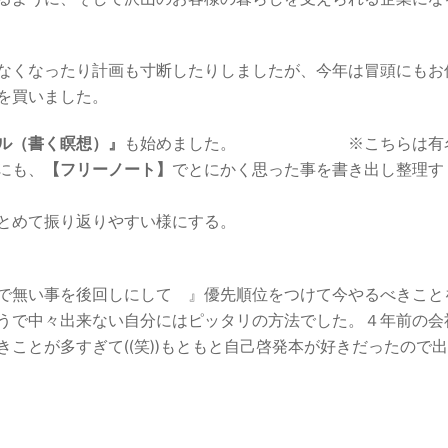
なくなったり計画も寸断したりしましたが、今年は冒頭にもお
を買いました。
ル（書く瞑想）』
も始めました。 ※こちらは有
にも、
【フリーノート】
でとにかく思った事を書き出し整理す
とめて振り返りやすい様にする。
で無い事を後回しにして 』優先順位をつけて今やるべきこと
うで中々出来ない自分にはピッタリの方法でした。４年前の会
ことが多すぎて((笑))もともと自己啓発本が好きだったので